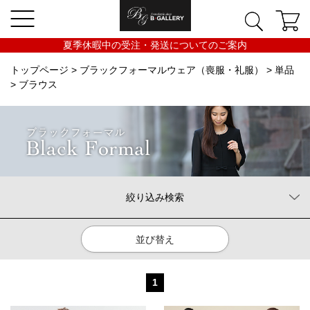
夏季休暇中の受注・発送についてのご案内
トップページ
>
ブラックフォーマルウェア（喪服・礼服）
>
単品
> ブラウス
絞り込み検索
並び替え
1