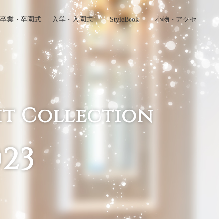
卒業・卒園式
入学・入園式
StyleBook
小物・アクセ
サリー
it
Collection
023