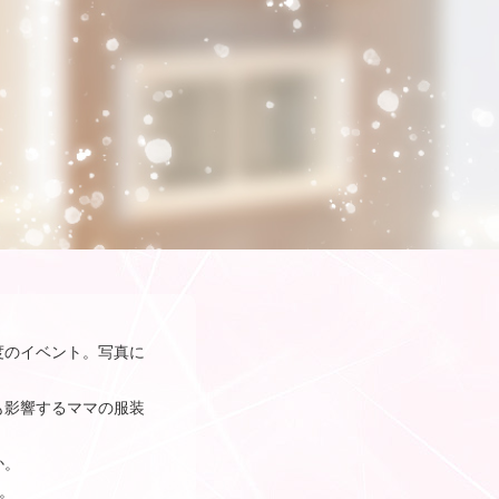
度のイベント。写真に
も影響するママの服装
か。
す。