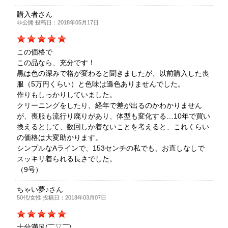
購入者さん
非公開 投稿日：2018年05月17日
この価格で
この品なら、充分です！
黒は色の深みで格が変わると聞きましたが、以前購入した喪
服（5万円くらい）と色味は遜色ありませんでした。
作りもしっかりしていました。
クリーニングをしたり、経年で差が出るのかわかりません
が、喪服も流行り廃りがあり、体型も変化する…10年で買い
換えるとして、数回しか着ないことを考えると、これくらい
の価格は大変助かります。
シンプルなAラインで、153センチの私でも、お直しなしで
スッキリ着られる長さでした。
（9号）
ちゃい夢♪さん
50代/女性 投稿日：2018年03月07日
十分満足(￣▽￣)