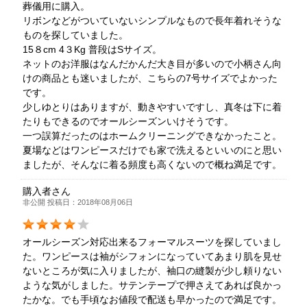
葬儀用に購入。
リボンなどがついていないシンプルなもので長年着れそうな
ものを探していました。
15８cm 4３Kg 普段はSサイズ。
ネットのお洋服はなんだかんだ大き目が多いので小柄さん向
けの商品とも迷いましたが、こちらの7号サイズでよかった
です。
少しゆとりはありますが、動きやすいですし、真冬は下に着
たりもできるのでオールシーズンいけそうです。
一つ誤算だったのはホームクリーニングできなかったこと。
夏場などはワンピースだけでも家で洗えるといいのにと思い
ましたが、そんなに着る頻度も高くないので概ね満足です。
購入者さん
非公開 投稿日：2018年08月06日
オールシーズン対応出来るフォーマルスーツを探していまし
た。ワンピースは袖がシフォンになっていてあまり肌を見せ
ないところが気に入りましたが、袖口の縫製が少し頼りない
ような気がしました。サテンテープで押さえてあれば良かっ
たかな。でも手頃なお値段で配送も早かったので満足です。