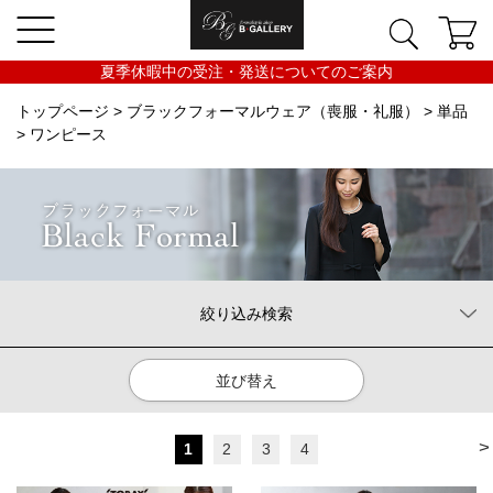
夏季休暇中の受注・発送についてのご案内
トップページ
>
ブラックフォーマルウェア（喪服・礼服）
>
単品
> ワンピース
絞り込み検索
並び替え
>
1
2
3
4