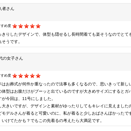
入者さん
すすめ度
っきりしたデザインで、体型も隠せるし長時間着ても楽そうなのでとて
れそうです。
0代の女子さん
すすめ度
年はお葬式が何件か重なったので法事も多くなるので、思いきって新し
の体型はお腹だけがブーッと出ているのですが大きめサイズにするとガ
すが今回は、11号にしました。
し大きいですが、デザインと素材がゆったりしてもキレイに見えました
どモデルさんが着ると可愛いのに、私が着ると少しおばさんぽかったで
、いけてたかも？でもこの先着るの考えたら大満足です。