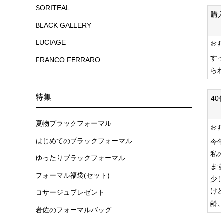
SORITEAL
購
BLACK GALLERY
LUCIAGE
お
す
FRANCO FERRARO
ら
特集
4
夏物ブラックフォーマル
お
はじめてのブラックフォーマル
今
私
ゆったりブラックフォーマル
ま
フォーマル福袋(セット)
少
け
コサージュプレゼント
齢
岩佐のフォーマルバッグ