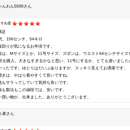
ゃんわん5590さん
すすめ度
満足
0代、156センチ、54キロ
腹回りが気になるお年頃です。
段は、Mサイズとか、11号サイズ、ズボンは、ウエスト64センチサイ
3号を購入。大きなすぎるかなと思い、11号にするか、とても迷いまし
かったです。ゆとりはだいぶありますが、スッキリ見えてお洒落です。
開きは、やはり着やすくて良いですね。
地もサラってしていて気持ち良いです。
地も製法もこの値段では、安いです。
い買い物が、出来ました。ありがとうございます。
入者さん