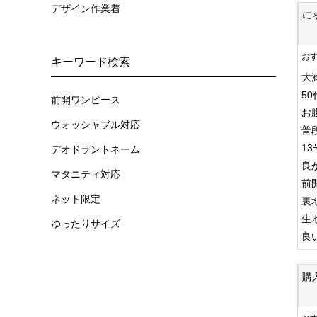
デザイン作業着
に
お
キーワード検索
大
5
前開ワンピース
お
ウォッシャブル対応
普
1
デオドラントネーム
良
マタニティ対応
前
ネット限定
裏
生
ゆったりサイズ
良
購