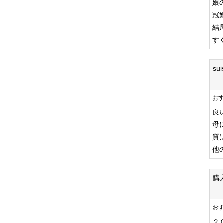
娘
冠
結
す
su
お
良
母
質
他
購
お
２