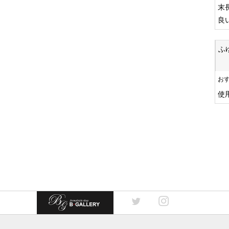
末
良
ふ
お
使