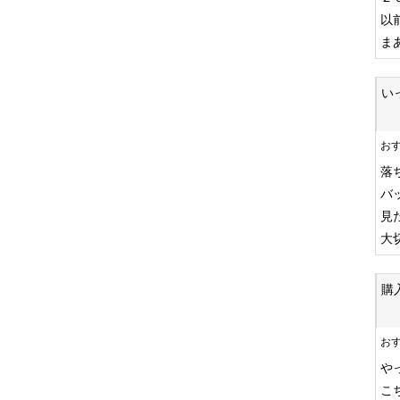
以
ま
い
お
落
バ
見
大
購
お
や
こ