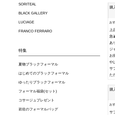
SORITEAL
購
BLACK GALLERY
LUCIAGE
お
上
FRANCO FERRARO
急
あ
ジ
特集
お
や
夏物ブラックフォーマル
サ
はじめてのブラックフォーマル
た
ゆったりブラックフォーマル
購
フォーマル福袋(セット)
コサージュプレゼント
お
岩佐のフォーマルバッグ
サ