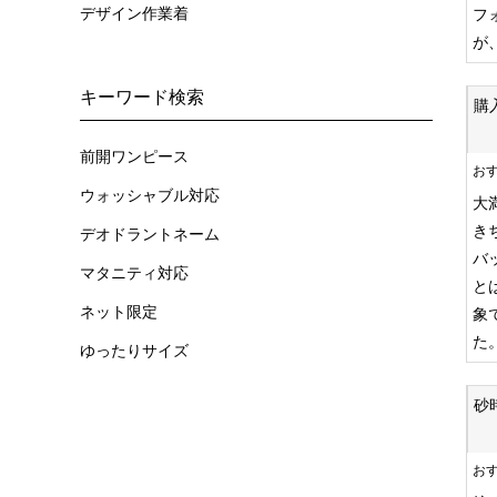
デザイン作業着
フ
が
キーワード検索
購
前開ワンピース
お
ウォッシャブル対応
大
き
デオドラントネーム
バ
マタニティ対応
と
ネット限定
象
た
ゆったりサイズ
砂
お