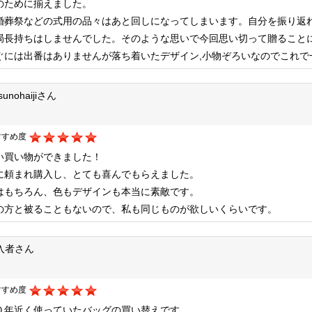
のために揃えました。
婚葬祭などの式用の品々はあと回しになってしまいます。自分を振り返れ
局長持ちはしませんでした。そのような思いで今回思い切って贈ること
ぐには出番はありませんが落ち着いたデザイン,小物ぞろいなのでこれで
isunohaijiさん
すすめ度
い買い物ができました！
に頼まれ購入し、とても喜んでもらえました。
はもちろん、色もデザインも本当に素敵です。
の方と被ることもないので、私も同じものが欲しいくらいです。
入者さん
すすめ度
０年近く使っていたバッグの買い替えです。