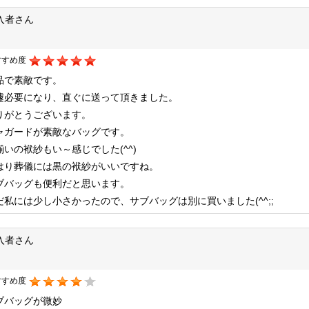
入者さん
すすめ度
品で素敵です。
遽必要になり、直ぐに送って頂きました。
りがとうございます。
ャガードが素敵なバッグです。
揃いの袱紗もい～感じでした(^^)
はり葬儀には黒の袱紗がいいですね。
ブバッグも便利だと思います。
だ私には少し小さかったので、サブバッグは別に買いました(^^;;
入者さん
すすめ度
ブバッグが微妙