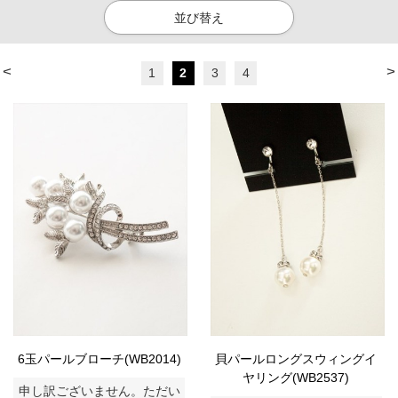
並び替え
<
>
1
2
3
4
6玉パールブローチ(WB2014)
貝パールロングスウィングイ
ヤリング(WB2537)
申し訳ございません。ただい