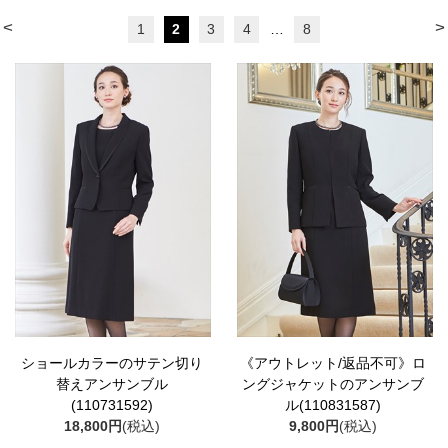
<
>
1
2
3
4
…
8
ショールカラーのサテン切り
《アウトレット/返品不可》ロ
替えアンサンブル
ングジャケットのアンサンブ
(110731592)
ル(110831587)
18,800円
(税込)
9,800円
(税込)