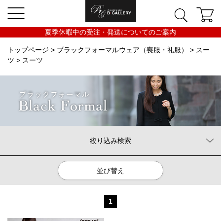
夏季休暇中の受注・発送についてのご案内
トップページ
>
ブラックフォーマルウェア（喪服・礼服）
>
スー
ツ
> スーツ
絞り込み検索
並び替え
1