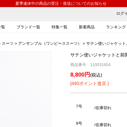
夏季連休中の商品の受注・発送についてのお知らせ
ログ
ー覧
ブランド一覧
特集一覧
新着商品
ランキング
>
スーツ
>
アンサンブル（ワンピーススーツ）
> サテン使いジャケットと
サテン使いジャケットと前開き
商品番号 110031654
8,800円
(税込)
[440ポイント進呈 ]
7号
/在庫切れ
9号
/在庫切れ