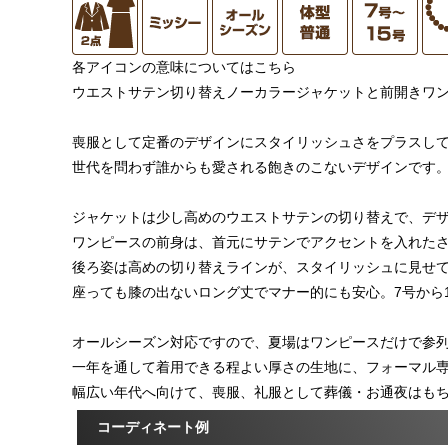
各アイコンの意味についてはこちら
ウエストサテン切り替えノーカラージャケットと前開きワ
喪服として定番のデザインにスタイリッシュさをプラスし
世代を問わず誰からも愛される飽きのこないデザインです
ジャケットは少し高めのウエストサテンの切り替えで、デ
ワンピースの前身は、首元にサテンでアクセントを入れた
後ろ姿は高めの切り替えラインが、スタイリッシュに見せ
座っても膝の出ないロング丈でマナー的にも安心。7号から
オールシーズン対応ですので、夏場はワンピースだけで参
一年を通して着用できる程よい厚さの生地に、フォーマル
幅広い年代へ向けて、喪服、礼服として葬儀・お通夜はも
コーディネート例