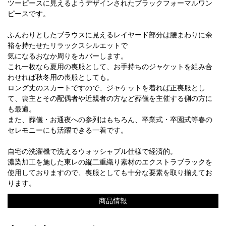
ツーピースに見えるようデザインされたブラックフォーマルワン
ピースです。
ふんわりとしたブラウスに見えるレイヤード部分は腰まわりに余
裕を持たせたリラックスシルエットで
気になるおなか周りをカバーします。
これ一枚なら夏用の喪服として、お手持ちのジャケットを組み合
わせれば秋冬用の喪服としても。
ロング丈のスカートですので、ジャケットを着れば正喪服とし
て、喪主とその配偶者や近親者の方など葬儀を主催する側の方に
も最適。
また、葬儀・お通夜への参列はもちろん、卒業式・卒園式等春の
セレモニーにも活躍できる一着です。
自宅の洗濯機で洗えるウォッシャブル仕様で経済的。
濃染加工を施した東レの縦二重織り素材のエクストラブラックを
使用しておりますので、喪服としても十分な要素を取り揃えてお
ります。
商品情報