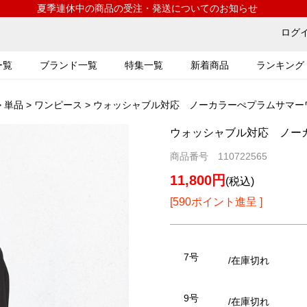
夏季連休中の商品の受注・発送についてのお知らせ
ログ
ー覧
ブランド一覧
特集一覧
新着商品
ランキング
>
単品
>
ワンピース
> ウォッシャブル対応 ノーカラーぺプラムサマーワンピ
ウォッシャブル対応 ノーカラ
商品番号 110722565
11,800円
(税込)
[590ポイント進呈 ]
7号
/在庫切れ
9号
/在庫切れ