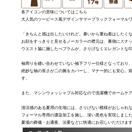
各アイコンの意味についてはこちら
大人気のツーピース風デザインサマーブラックフォーマル
「きちんと感は出したいけれど、暑いから重ね着はしたく
お顔をすっきりと見せるノーカラーの襟元は、裏側にスナ
ウエスト脇に施したぺプラムが、さりげなくエレガントな
袖周りを縫い合わせていない袖下フリー仕様となっており
絶妙な袖の長さが二の腕をカバーし、マナー的にも安心。
す。
また、マシンウォッシャブル対応なので洗濯機でホームケ
清涼感のある夏用の生地には、さりげない模様がおしゃれ
フォーマル専用の濃染加工を施し、深い黒色を実現しまし
夏場の葬儀・お通夜、法要などに快適にお召しいただけま