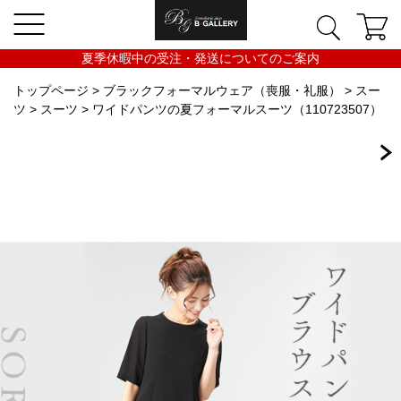
夏季休暇中の受注・発送についてのご案内
トップページ
>
ブラックフォーマルウェア（喪服・礼服）
>
スー
ツ
>
スーツ
> ワイドパンツの夏フォーマルスーツ（110723507）