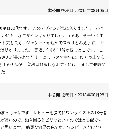
非公開
投稿日：2018年09月05日
0キロ50代です。
このデザインが気に入りました。
デパー
いかにも！なデザインばかりでした。（まあ、そーいう年
ート丈も長く、ジャケットが短めでスラリとみえます。
サ
能は助かりました。
普段、9号か11号か悩むとこです。
こ
皆さんが書かれてたように
ミセスで中年は、ひとつ上が安
ありませんが、
普段は野放しなボディには、
まして長時間
した。
非公開
投稿日：2018年08月28日
B91のぽっちゃりです。レビューを参考にワンサイズ上の13号を
地が薄いので、動き回るとビリッといくのではと心配です
うと思います。
綺麗な漆黒の色です。ワンピースだけだと