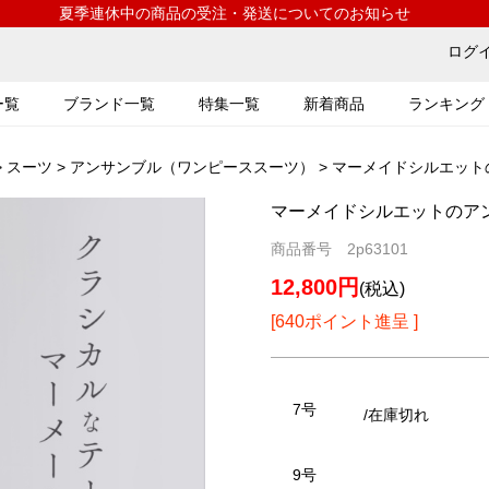
夏季連休中の商品の受注・発送についてのお知らせ
ログ
ー覧
ブランド一覧
特集一覧
新着商品
ランキング
>
スーツ
>
アンサンブル（ワンピーススーツ）
> マーメイドシルエットのア
マーメイドシルエットのアンサン
商品番号 2p63101
12,800円
(税込)
[640ポイント進呈 ]
7号
/在庫切れ
9号