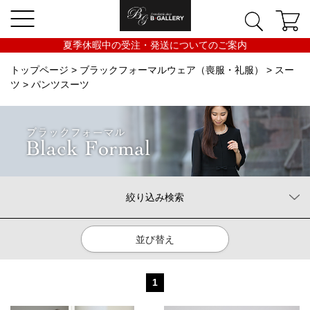
夏季休暇中の受注・発送についてのご案内
トップページ
>
ブラックフォーマルウェア（喪服・礼服）
>
スー
ツ
> パンツスーツ
絞り込み検索
並び替え
1