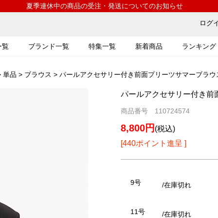
夏季連休中の商品の受注・発送についてのお知らせ
ログ
ー覧
ブランド一覧
特集一覧
新着商品
ランキング
>
単品
>
ブラウス
> パールアクセサリー付き前面プリーツサマーブラウス(11
パールアクセサリー付き前面プ
商品番号 110724574
8,800円
(税込)
[440ポイント進呈 ]
9号
/在庫切れ
11号
/在庫切れ