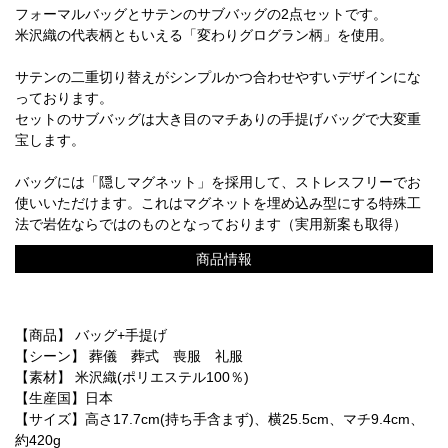
フォーマルバッグとサテンのサブバッグの2点セットです。
米沢織の代表柄ともいえる「変わりグログラン柄」を使用。
サテンの二重切り替えがシンプルかつ合わせやすいデザインにな
っております。
セットのサブバッグは大き目のマチありの手提げバッグで大変重
宝します。
バッグには「隠しマグネット」を採用して、ストレスフリーでお
使いいただけます。これはマグネットを埋め込み型にする特殊工
法で岩佐ならではのものとなっております（実用新案も取得）
商品情報
【商品】 バッグ+手提げ
【シーン】 葬儀 葬式 喪服 礼服
【素材】 米沢織(ポリエステル100％)
【生産国】日本
【サイズ】高さ17.7cm(持ち手含まず)、横25.5cm、マチ9.4cm、
約420g