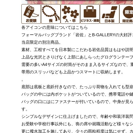
各アイコンの意味についてはこちら
フォーマルバッグブランド「岩佐」とB-GALLERYの大
当店限定の別注商品。
素材、工程すべてを日本製にこだわる岩佐品質はもはや説
上品な光沢とさりげなく上部にあしらったグログランテー
需要の多いA4サイズの封筒がそのまま入るサイズなので、
帯用のスリッパなども上品かつスマートに収納します。
。
底部は底板と底鋲付きなので、たっぷり荷物を入れても型
バッグの中には内ポケットがついているので、携帯電話や鍵
バッグの口にはにファスナーが付いているので、中身が見
す。
シンプルなデザインに仕上げましたので、年齢や和装洋装
お受験や学校行事以外にも、喪の席や就職活動など様々な
更に撥水加工を施してあり、少々の雨粒程度は気にせず、