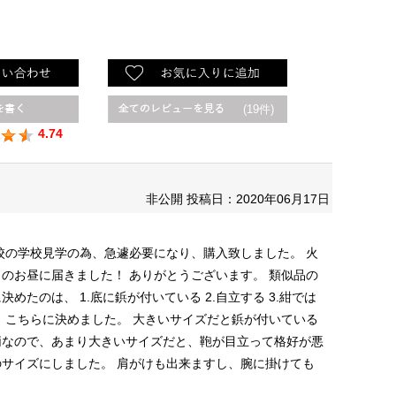
(19件)
4.74
非公開
投稿日：2020年06月17日
校の学校見学の為、急遽必要になり、購入致しました。
火
日のお昼に届きました！
ありがとうございます。
類似品の
に決めたのは、
1.底に鋲が付いている
2.自立する
3.紺では
、こちらに決めました。
大きいサイズだと鋲が付いている
柄なので、あまり大きいサイズだと、鞄が目立って格好が悪
のサイズにしました。
肩がけも出来ますし、腕に掛けても