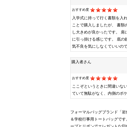
おすすめ度
入学式に持って行く書類を入
ことで購入しましたが、
書類
し大きめが良かったです。
肩
に引っ掛ける感じです。
底の
気不良を気にしなくていいの
購入者さん
おすすめ度
ここぞというときに間違いな
ていて無駄がなく、内側のポ
フォーマルバッグブランド「岩佐
＆学校行事用トートバッグです
ープとリボンでエレガントな印