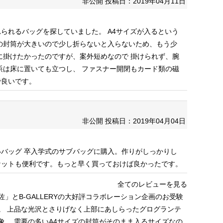
非公開
投稿日：2019年04月11日
れられるバッグを探していました。
A4サイズが入るという
の封筒が大きいので少し折らないと入らないため、もう少
に掛けたかったのですが、案外短めなので
掛けられず、腕
鋲は床に置いても立つし、
ファスナー開閉もカード類の磁
で良いです。
非公開
投稿日：2019年04月04日
いバッグ
卒入学式のサブバッグに購入。作りがしっかりし
ケットも便利です。もっと早く買っておけば良かったです。
全てのレビューを見る
」とB-GALLERYの大好評コラボレーション企画のお受験
。
上品な光沢とさりげなく上部にあしらったグログランテ
象。
需要の多いA4サイズの封筒がそのまま入るサイズなの