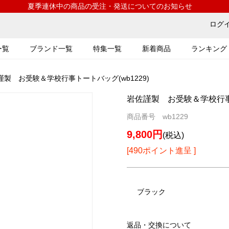
夏季連休中の商品の受注・発送についてのお知らせ
ログ
ー覧
ブランド一覧
特集一覧
新着商品
ランキング
謹製 お受験＆学校行事トートバッグ(wb1229)
岩佐謹製 お受験＆学校行事ト
商品番号 wb1229
9,800円
(税込)
[490ポイント進呈 ]
ブラック
返品・交換について