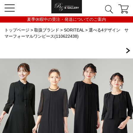
夏季休暇中の受注・発送についてのご案内
トップページ
>
取扱ブランド
>
SORITEAL
> 選べる4デザイン サ
マーフォーマルワンピース(110622438)