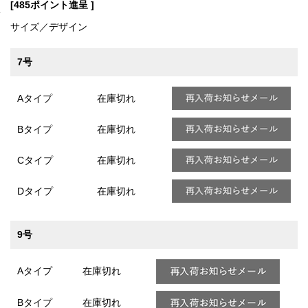
[485ポイント進呈 ]
サイズ／デザイン
7号
Aタイプ
在庫切れ
Bタイプ
在庫切れ
Cタイプ
在庫切れ
Dタイプ
在庫切れ
9号
Aタイプ
在庫切れ
Bタイプ
在庫切れ