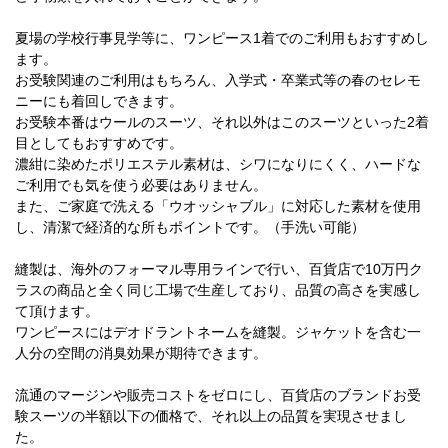
夏場の学校行事見学等に、ワンピース1着でのご利用もおすすめし
ます。
お受験関連のご利用はもちろん、入学式・卒業式等の春のセレモ
ニーにも着回しできます。
お受験本番はウールのスーツ、それ以外はこのスーツといった2着
目としてもおすすめです。
濃紺に染めたポリエステル素材は、シワになりにくく、ハードな
ご利用でも気を使う必要はありません。
また、ご家庭で洗える「ウオッシャブル」に対応した素材を使用
し、清潔で経済的な所もポイントです。（手洗い可能）
縫製は、海外のフォーマル専用ラインで行い、百貨店で10万円ク
ラスの商品と全く同じ工場で生産しており、品質の高さを実感し
て頂けます。
ワンピースにはデオドラントネームを縫製。ジャケットを含む一
人分の空間の消臭効果が期待できます。
流通のマージンや販売コストをゼロにし、百貨店のブランドお受
験スーツの半額以下の価格で、それ以上の品質を実現させまし
た。