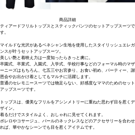
商品詳細
ティアードフリルトップスとスティックパンツのセットアップスーツで
す。
マイルドな光沢があるベネシャン生地を使用したスタイリッシュエレガ
ンスが叶うセットアップスーツ。
美しい艶と着映え力は一度知ったらきっと虜に。
卒園式、卒業式、入園式、入学式、学校行事などのフォーマル時のマザ
ーニーズはもちろん、七五三やお宮参り、お食い初め、パーティー、謝
恩会やお出かけ着としてもマルチに活躍します。
普通のセレモニースーツでは物足らない、好感度なママのためのセット
アップスーツです。
トップスは、優美なフリルをアシンメトリーに重ねた思わず目を惹くデ
ザイン。
着るだけでスタイルよく、おしゃれに見せてくれます。
ボレロやコサージュ、パールのネックレスなどのアクセサリーを合わせ
れば、華やかなシーンでも目を惹くアイテムです。