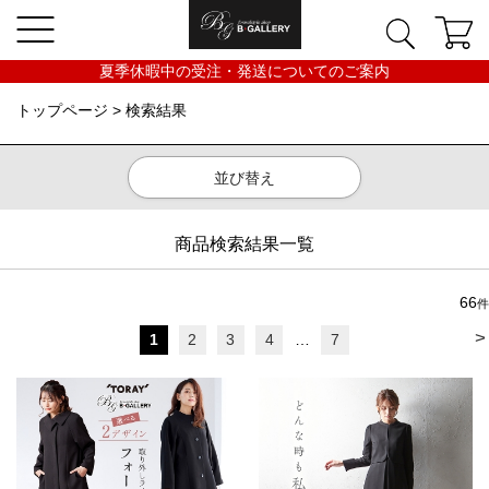
夏季休暇中の受注・発送についてのご案内
トップページ
> 検索結果
並び替え
商品検索結果一覧
66
件
>
1
2
3
4
…
7